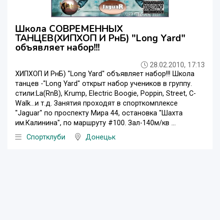
Школа СОВРЕМЕННЫХ
ТАНЦЕВ(ХИПХОП И РнБ) "Long Yard"
объявляет набор!!!
28.02.2010, 17:13
ХИПХОП И РнБ) "Long Yard" объявляет набор!!! Школа
танцев -"Long Yard" открыт набор учеников в группу.
стили:La(RnB), Krump, Electric Boogie, Poppin, Street, C-
Walk...и т.д. Занятия проходят в спорткомплексе
"Jaguar" по проспекту Мира 44, остановка "Шахта
им.Калинина", по маршруту #100. Зал-140м/кв ...
Спортклуби
Донецьк