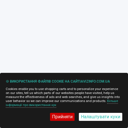
🍪 ВИКОРИСТАННЯ ФАЙЛІВ COOKIE НА САЙТІAVIZINFO.COM.UA
Cookies enable you to use shopping carts and to personalize your experience
on our sites, tell us which parts of our websites people have visited, help us
measure the effectiveness of ads and web searches, and give us insights into
user behavior so we can improve our communications and products.
Більше
інформації про використання кук
Прийняти
Налаштувати куки