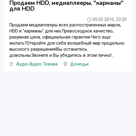
Продаем HDD, медиаплееры, "карманы"
для HDD
05.02.2010, 23:20
Продаем медиаплееры всех распостраненных марок,
HDD и "карманы" для них.Превосходное качество,
разумная цена, официальная гарантия.Чего еще
желать?Откройте для себя волшебный мир предельно
высокого разрешения!Вы останетесь
довольны.Звоните и Вы убедитесь в этом лично!...
Аудіо-Відео Техніка
Донецьк