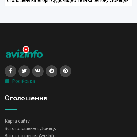
оголошень категорії Аудіо-Відео Техніка регіону Донецьк.
Російська
Оголошення
Карта сайту
Всі оголошення, Донецк
Всі оголошення AvizInfo