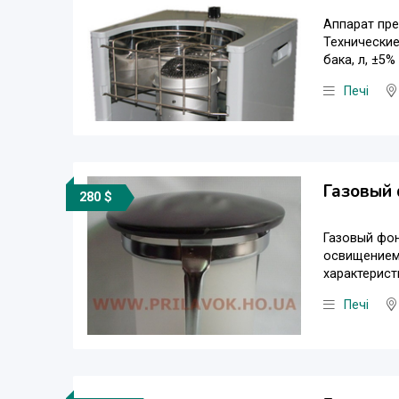
Аппарат пре
Технические
бака, л, ±5%
Печі
Газовый
280 $
Газовый фон
освищением 
характеристи
Печі