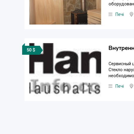
оборудовани
Печі
Внутренн
50 $
Сервисный ц
Стекло нару
необходимо 
Печі