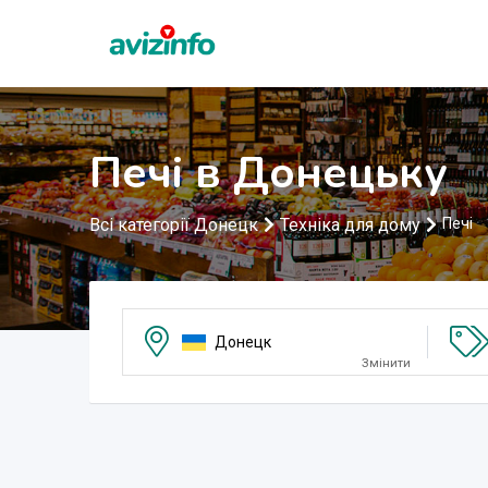
Печі в Донецьку
Всі категорії Донецк
Техніка для дому
Печі
Донецк
Змінити