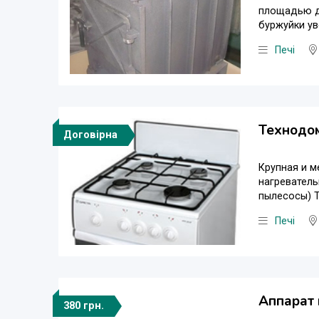
площадью до
буржуйки ув
Печі
Технодом
Договірна
Крупная и м
нагреватель
пылесосы) ТМ
Печі
Аппарат 
380 грн.