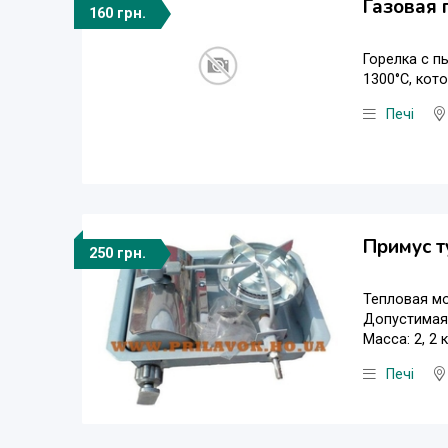
Газовая 
160 грн.
Горелка с п
1300°С, кот
Печі
Примус т
250 грн.
Тепловая мо
Допустимая 
Масса: 2, 2 к
Печі