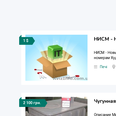
НИСМ - 
1 $
НИСМ - Новы
номерам Худ
Печі
Чугунная
2 100 грн.
Описание Мы