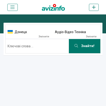
Донецк
Аудіо-Відео Техніка
Змінити
Змінити
Знайти!