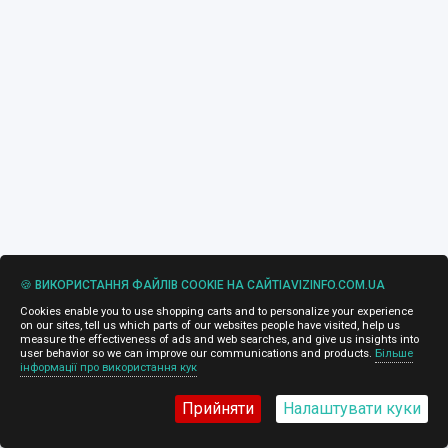
🍪 ВИКОРИСТАННЯ ФАЙЛІВ COOKIE НА САЙТІAVIZINFO.COM.UA
Cookies enable you to use shopping carts and to personalize your experience
on our sites, tell us which parts of our websites people have visited, help us
measure the effectiveness of ads and web searches, and give us insights into
user behavior so we can improve our communications and products.
Більше
інформації про використання кук
Прийняти
Налаштувати куки