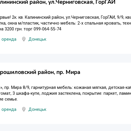
Калининский район, ул.Черниговская, ГорГАИ
рвые! 2к. кв. Калининский район, ул.Черниговская, ГорГАИ, 9/9, 
тка, окна м/пластик, частично мебель: 2-х спальная кровать, те
а 3200 грн. торг 099-064-55-74
и оренда
Донецьк
Ворошиловский район, пр. Мира
», пр. Мира 8/9, гарнитурная мебель: кожаная мягкая, детская-ка
омат, 3 шкафа-купе, лоджия застеклена, покрытие: паркет, ламин
е семье.
и оренда
Донецьк