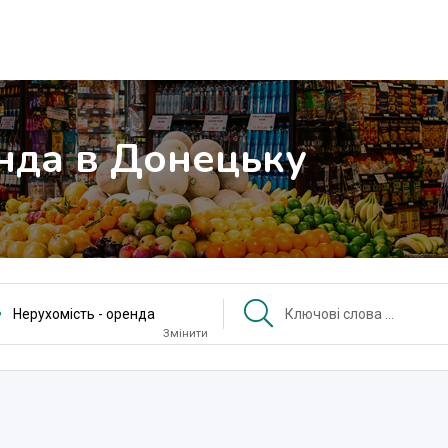
енда в Донецьку
Нерухомість - оренда
Змінити