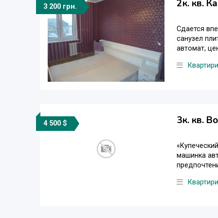
2к. кв. 
3 200 грн.
Сдается впе
санузел пли
автомат, цен
Квартир
3к. кв. 
4 500 $
«Купеческий
машинка авт
предпочтени
Квартир