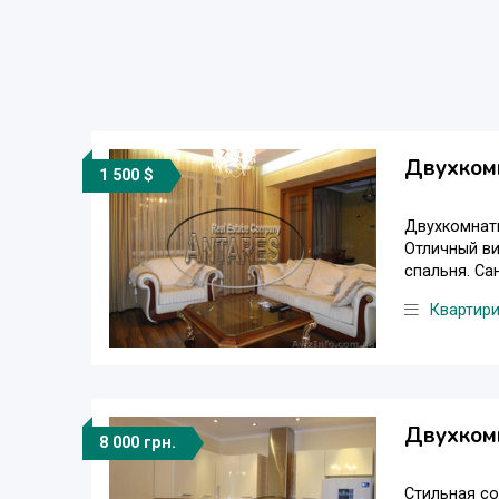
Двухком
1 500 $
Двухкомнатн
Отличный ви
спальня. Са
Квартир
Двухком
8 000 грн.
Стильная со