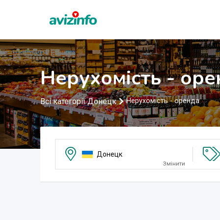
Нерухомість - ор
Всі категорії Донецк
Нерухомість - оренда
Донецк
Змінити