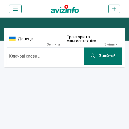
Трактори та
Донецк
сільгосптехніка
Змінити
Змінити
Знайти!