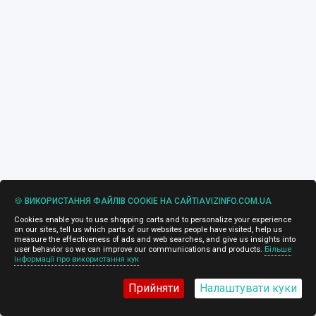
🍪 ВИКОРИСТАННЯ ФАЙЛІВ COOKIE НА САЙТІAVIZINFO.COM.UA
Cookies enable you to use shopping carts and to personalize your experience
on our sites, tell us which parts of our websites people have visited, help us
measure the effectiveness of ads and web searches, and give us insights into
user behavior so we can improve our communications and products.
Більше
інформації про використання кук
Прийняти
Налаштувати куки