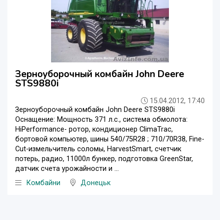
Зерноуборочный комбайн John Deere
STS9880i
15.04.2012, 17:40
Зерноуборочный комбайн John Deere STS9880i
Оснащение: Мощность 371 л.с., система обмолота:
HiPerformance- ротор, кондиционер ClimaTrac,
бортовой компьютер, шины 540/75R28 ; 710/70R38, Fine-
Cut-измельчитель соломы, HarvestSmart, счетчик
потерь, радио, 11000л бункер, подготовка GreenStar,
датчик счета урожайности и ...
Комбайни
Донецьк