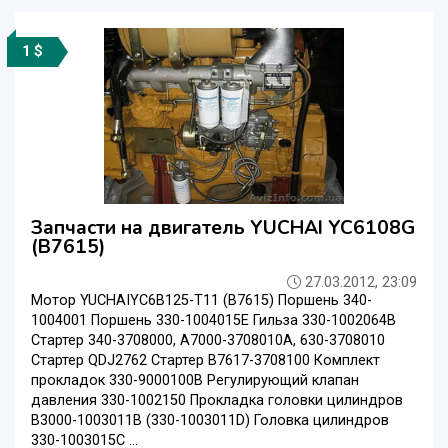
1 $
Запчасти на двигатель YUCHAI YC6108G
(B7615)
27.03.2012, 23:09
Мотор YUCHAIYC6B125-T11 (B7615) Поршень 340-
1004001 Поршень 330-1004015E Гильза 330-1002064B
Стартер 340-3708000, A7000-3708010A, 630-3708010
Стартер QDJ2762 Стартер B7617-3708100 Комплект
прокладок 330-9000100B Регулирующий клапан
давления 330-1002150 Прокладка головки цилиндров
B3000-1003011B (330-1003011D) Головка цилиндров
330-1003015С ...