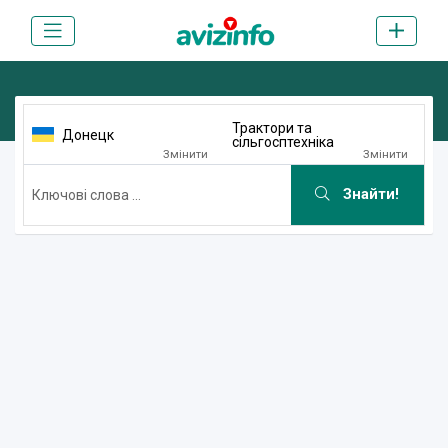
Трактори та
Донецк
сільгосптехніка
Змінити
Змінити
Знайти!