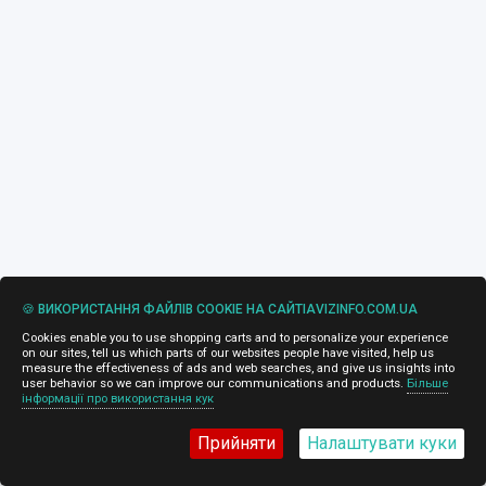
🍪 ВИКОРИСТАННЯ ФАЙЛІВ COOKIE НА САЙТІAVIZINFO.COM.UA
Cookies enable you to use shopping carts and to personalize your experience
on our sites, tell us which parts of our websites people have visited, help us
measure the effectiveness of ads and web searches, and give us insights into
user behavior so we can improve our communications and products.
Більше
інформації про використання кук
Прийняти
Налаштувати куки