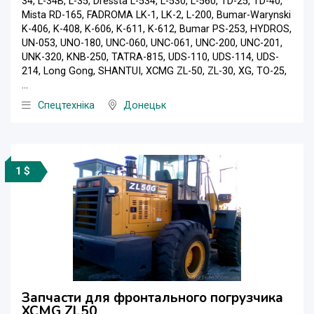
34, L-34B, L-35, Dressta L-534, L-530, L-560, TD-25, TD-40,
Mista RD-165, FADROMA LK-1, LK-2, L-200, Bumar-Warynski
K-406, K-408, K-606, K-611, K-612, Bumar PS-253, HYDROS,
UN-053, UNO-180, UNC-060, UNC-061, UNC-200, UNC-201,
UNK-320, KNB-250, TATRA-815, UDS-110, UDS-114, UDS-
214, Long Gong, SHANTUI, XCMG ZL-50, ZL-30, XG, ТО-25,
...
Спецтехніка
Донецьк
1 $
Запчасти для фронтального погрузчика
XCMG ZL50