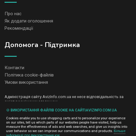
Про нас
Як додати оголошення
Рекомендації
Допомога - Підтримка
Контакти
Політика cookie-файлів
Умови використання
Адміністрація сайту AvizInfo.com.ua не несе відповідальність за
зміст розміщених оголошень.
Ми цінуємо конфіденційність наших користувачів. Ми не передаємо
🍪 ВИКОРИСТАННЯ ФАЙЛІВ COOKIE НА САЙТІAVIZINFO.COM.UA
і не продаємо особисту інформацію зареєстрованих користувачів
AvizInfo.com.ua третім особам. Ми не відповідаємо за правила
Cookies enable you to use shopping carts and to personalize your experience
конфіденційності сайтів на які посилається AvizInfo.com.ua. На
on our sites, tell us which parts of our websites people have visited, help us
деяких сторінках нашого сайту представлена реклама Google
measure the effectiveness of ads and web searches, and give us insights into
Adsense Advertising Network. Щоб дізнатися детальніше про
user behavior so we can improve our communications and products.
Більше
натисніть тут
інформації про використання кук
правила конфіденційності Google
.