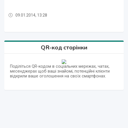
Bank
Bank
09.01.2014, 13:28
06.04.2012, 15:25
09.01.2014, 13:39
09.01.2014, 13:35
06.04.2012, 15:25
09.01.2014, 13:39
QR-код сторінки
Поділіться QR-кодом в соціальних мережах, чатах,
месенджерах щоб ваші знайомі, потенційні клієнти
відкрили ваше оголошення на своїх смартфонах.