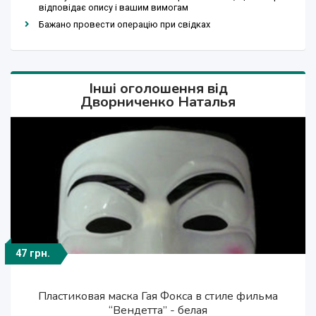
відповідає опису і вашим вимогам
Бажано провести операцію при свідках
Інші оголошення від
Дворниченко Наталья
47 грн.
317 грн.
468 грн.
880 грн.
317 грн.
468 грн.
Универсальный Двойной выход USB
Универсальный Двойной выход USB
Пластиковая маска Гая Фокса в стиле фильма
ICOO D70G1 7 "емкостный экран Android 4.1
Часы-браслет женские
Часы-браслет женские
"13800mAh" солнечной энергии Powered Power
"13800mAh" солнечной энергии Powered Power
Dual Core Dual SIM ожидания 2G Tablet
“Вендетта” - белая