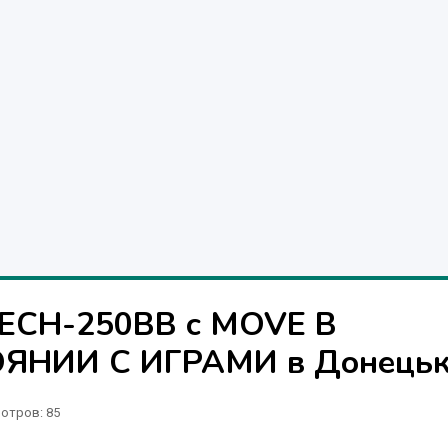
CECH-250BB c MOVE В
НИИ С ИГРАМИ в Донецьк
отров
: 85