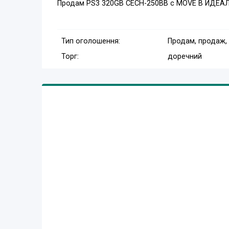
Продам PS3 320GB CECH-250BB c MOVE В ИДЕА
Тип оголошення:
Продам, продаж,
Торг:
доречний