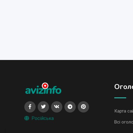
Огол
Карта са
Російська
Всі огол
Всі огол