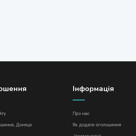
ошення
Iнформація
йту
Про нас
ошення, Донецк
Як додати оголошення
ошення AvizInfo
Рекомендації