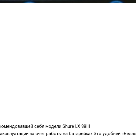
омендовавшей себя модели Shure LX 88III
эксплуатации за счёт работы на батарейках.Это удобней.=Бела