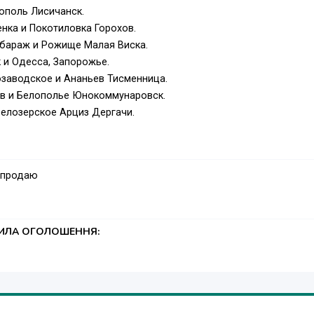
ополь Лисичанск.
нка и Покотиловка Горохов.
Збараж и Рожище Малая Виска.
 и Одесса, Запорожье.
заводское и Ананьев Тисменница.
ав и Белополье Юнокоммунаровск.
Белозерское Арциз Дергачи.
ы и Комсомольск Борисполь.
еленодольск Теплогорск.
а.
 продаю
 и Орехов Пятихатки.
н Красноперекопск.
Хмельницкий Купянск.
таробельск Балта.
ТИЛА ОГОЛОШЕННЯ:
ск и Винница, Макеевка.
ества, тренинги, презентации..Будем рады