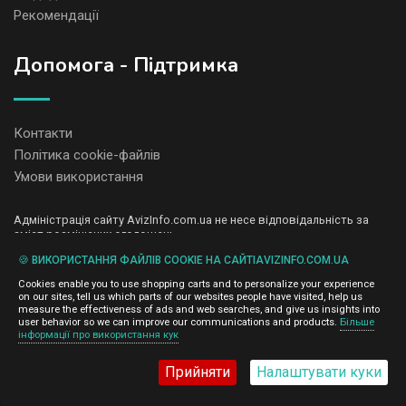
Рекомендації
Допомога - Підтримка
Контакти
Політика cookie-файлів
Умови використання
Адміністрація сайту AvizInfo.com.ua не несе відповідальність за
зміст розміщених оголошень.
Ми цінуємо конфіденційність наших користувачів. Ми не передаємо
🍪 ВИКОРИСТАННЯ ФАЙЛІВ COOKIE НА САЙТІAVIZINFO.COM.UA
і не продаємо особисту інформацію зареєстрованих користувачів
AvizInfo.com.ua третім особам. Ми не відповідаємо за правила
Cookies enable you to use shopping carts and to personalize your experience
конфіденційності сайтів на які посилається AvizInfo.com.ua. На
on our sites, tell us which parts of our websites people have visited, help us
деяких сторінках нашого сайту представлена реклама Google
measure the effectiveness of ads and web searches, and give us insights into
Adsense Advertising Network. Щоб дізнатися детальніше про
user behavior so we can improve our communications and products.
Більше
натисніть тут
інформації про використання кук
правила конфіденційності Google
.
Прийняти
Налаштувати куки