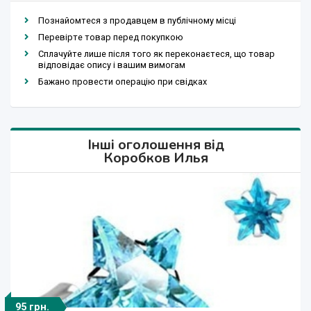
Познайомтеся з продавцем в публічному місці
Перевірте товар перед покупкою
Сплачуйте лише після того як переконаєтеся, що товар
відповідає опису і вашим вимогам
Бажано провести операцію при свідках
Інші оголошення від
Коробков Илья
95 грн.
157 грн.
240 грн.
185 грн.
125 грн.
122 грн.
157 грн.
84 грн.
87 грн.
63 грн.
84 грн.