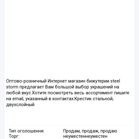
Оптово-розничный Интернет магазин бижутерии steel
storm предлагает Вам большой выбор украшений на
любой вкус.Хотите посмотреть весь ассортимент пишите
на еmail, указанный в контактах.Крестик стальной,
двухслойный
Тип оголошення:
Продам, продаж, продаю
Торг:
неуместен
неуместен