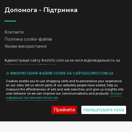
Допомога - Підтримка
Контакти
Політика cookie-файлів
Умови використання
Адміністрація сайту AvizInfo.com.ua не несе відповідальність за
зміст розміщених оголошень.
Ми цінуємо конфіденційність наших користувачів. Ми не передаємо
🍪 ВИКОРИСТАННЯ ФАЙЛІВ COOKIE НА САЙТІAVIZINFO.COM.UA
і не продаємо особисту інформацію зареєстрованих користувачів
AvizInfo.com.ua третім особам. Ми не відповідаємо за правила
Cookies enable you to use shopping carts and to personalize your experience
конфіденційності сайтів на які посилається AvizInfo.com.ua. На
on our sites, tell us which parts of our websites people have visited, help us
деяких сторінках нашого сайту представлена реклама Google
measure the effectiveness of ads and web searches, and give us insights into
Adsense Advertising Network. Щоб дізнатися детальніше про
user behavior so we can improve our communications and products.
Більше
натисніть тут
інформації про використання кук
правила конфіденційності Google
.
Прийняти
Налаштувати куки
AvizInfo.com.ua
©2008-2026,