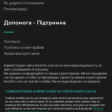
Як додати оголошення
Рекомендації
Допомога - Підтримка
Контакти
Політика cookie-файлів
Умови використання
Адміністрація сайту AvizInfo.com.ua не несе відповідальність за
зміст розміщених оголошень.
Ми цінуємо конфіденційність наших користувачів. Ми не передаємо
і не продаємо особисту інформацію зареєстрованих користувачів
AvizInfo.com.ua третім особам. Ми не відповідаємо за правила
конфіденційності сайтів на які посилається AvizInfo.com.ua. На
деяких сторінках нашого сайту представлена реклама Google
🍪 ВИКОРИСТАННЯ ФАЙЛІВ COOKIE НА САЙТІAVIZINFO.COM.UA
Adsense Advertising Network. Щоб дізнатися детальніше про
натисніть тут
правила конфіденційності Google
.
Cookies enable you to use shopping carts and to personalize your experience
on our sites, tell us which parts of our websites people have visited, help us
measure the effectiveness of ads and web searches, and give us insights into
user behavior so we can improve our communications and products.
Більше