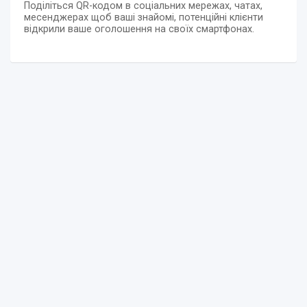
Поділіться QR-кодом в соціальних мережах, чатах,
месенджерах щоб ваші знайомі, потенційні клієнти
відкрили ваше оголошення на своїх смартфонах.