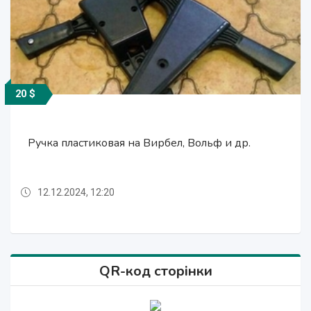
20 $
20 $
20 $
20 $
20 $
20 $
20 $
20 $
20 $
20 $
20 $
шлифшкурка р24 шлифшкурка р40,
шестерня правая, шестерня левая
Ремонт шлифовальных машин
Переходной адаптер со199
обод узкий, обод широкий
Запчасти для мозаички
Запчасти для мозаички
Ручка пластиковая на Вирбел, Вольф и др.
СО 206
СО 206
Фреза
шлифшкурка р60
12.12.2024, 12:20
12.12.2024, 12:19
12.12.2024, 12:22
12.12.2024, 12:22
12.12.2024, 12:19
12.12.2024, 12:19
12.12.2024, 12:19
12.12.2024, 12:19
12.12.2024, 12:19
12.12.2024, 12:19
12.12.2024, 12:22
QR-код сторінки