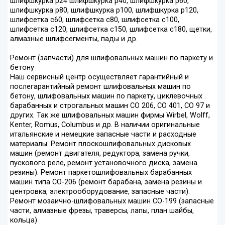
шлифшкурка р24 шлифшкурка р40, шлифшкурка р60,
шлифшкурка р80, шлифшкурка р100, шлифшкурка р120,
шлифсетка с60, шлифсетка с80, шлифсетка с100,
шлифсетка с120, шлифсетка с150, шлифсетка с180, щетки,
алмазные шлифсегменты, пады и др.
Ремонт (запчасти) для шлифовальных машин по паркету и
бетону
Наш сервисный центр осуществляет гарантийный и
послегарантийный ремонт шлифовальных машин по
бетону, шлифовальных машин по паркету, циклевочных .
барабанных и строгальных машин СО 206, СО 401, СО 97 и
других. Так же шлифовальных машин фирмы Wirbel, Wolff,
Kenter, Romus, Columbus и др. В наличии оригинальные
итальянские и немецкие запасные части и расходные
материалы. Ремонт плоскошлифовальных дисковых
машин (ремонт двигателя, редуктора, замена ручки,
пускового реле, ремонт установочного диска, замена
резины). Ремонт паркетошлифовальных барабанных
машин типа СО-206 (ремонт барабана, замена резины и
центровка, электрооборудование, запасные части).
Ремонт мозаично-шлифовальных машин СО-199 (запасные
части, алмазные фрезы, траверсы, лапы, план шайбы,
кольца)