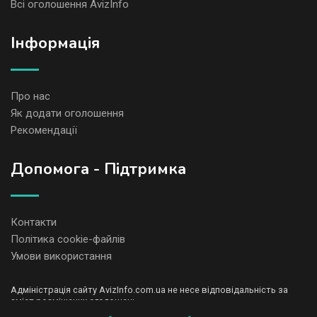
Всі оголошення AvizInfo
Iнформація
Про нас
Як додати оголошення
Рекомендації
Допомога - Підтримка
Контакти
Політика cookie-файлів
Умови використання
Адміністрація сайту AvizInfo.com.ua не несе відповідальність за
зміст розміщених оголошень.
Ми цінуємо конфіденційність наших користувачів. Ми не передаємо