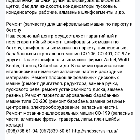
подшипники, шпонки, ручки, шлифшкурка, шлифсетка,
щетки, бак для жидкости, конденсаторы пусковые,
конденсаторы рабочие, алмазные шлифсегменты и др.
Ремонт (запчасти) для шлифовальных машин по паркету и
бетону
Наш сервисный центр осуществляет гарантийный и
послегарантийный ремонт шлифовальных машин по
бетону, шлифовальных машин по паркету, циклевочных .
барабанных и строгальных машин СО 206, СО 401, СО 97 и
других. Так же шлифовальных машин фирмы Wirbel, Wolff,
Kenter, Romus, Columbus и др. В наличии оригинальные
итальянские и немецкие запасные части и расходные
материалы. Ремонт плоскошлифовальных дисковых
машин (ремонт двигателя, редуктора, замена ручки,
пускового реле, ремонт установочного диска, замена
резины). Ремонт паркетошлифовальных барабанных
машин типа СО-206 (ремонт барабана, замена резины и
центровка, электрооборудование, запасные части).
Ремонт мозаично-шлифовальных машин СО-199 (запасные
части, алмазные фрезы, траверсы, лапы, план шайбы,
кольца)
(098)738-61-04, (067)839-50-61 http://snabservis.in.ua/