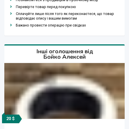
Перевірте товар перед покупкою
Сплачуйте лише після того як переконаєтеся, що товар
відповідає опису і вашим вимогам
Бажано провести операцію при свідках
Інші оголошення від
Бойко Алексей
20 $
20 $
20 $
20 $
20 $
20 $
20 $
20 $
20 $
20 $
20 $