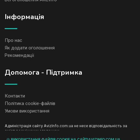
Iнформація
Про нас
Як додати оголошення
Рекомендації
Допомога - Підтримка
Контакти
Політика cookie-файлів
Умови використання
Адміністрація сайту AvizInfo.com.ua не несе відповідальність за
зміст розміщених оголошень.
Ми цінуємо конфіденційність наших користувачів. Ми не передаємо
🍪 ВИКОРИСТАННЯ ФАЙЛІВ COOKIE НА САЙТІAVIZINFO.COM.UA