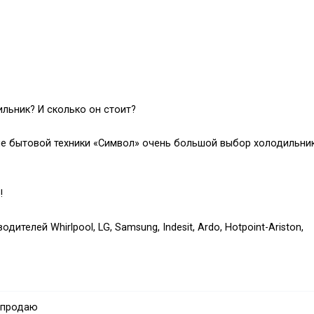
льник? И сколько он стоит?
ине бытовой техники «Символ» очень большой выбор холодильни
!
телей Whirlpool, LG, Samsung, Indesit, Ardo, Hotpoint-Ariston,
ильников до вместительных Side-by-Side.
 продаю
ги. Традиционная капельная система размораживания и система 