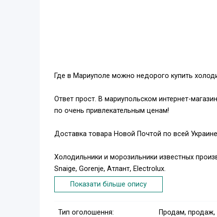
Где в Мариуполе можно недорого купить холоди
Ответ прост. В мариупольском интернет-магаз
по очень привлекательным ценам!
Доставка товара Новой Почтой по всей Украине
Холодильники и морозильники известных производи
Snaige, Gorenje, Атлант, Electrolux.
Показати більше опису
300 моделей. От маленьких однокамерных холод
Тип оголошення:
Продам, продаж,
Гарантия от 12 до 36 месяцев. Все цвета раду