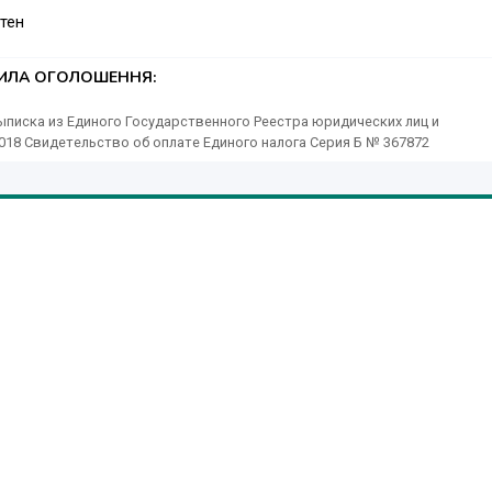
тен
 По цене от 1950 грн. до …
ТИЛА ОГОЛОШЕННЯ:
писка из Единого Государственного Реестра юридических лиц и
18 Свидетельство об оплате Единого налога Серия Б № 367872
на техники "Символ" http://cimvol.com.ua/holodilniki_i_morozilni