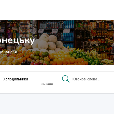
онецьку
дильники
Холодильники
Змінити