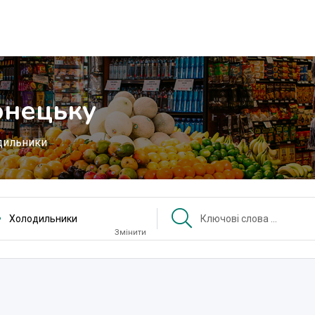
онецьку
дильники
Холодильники
Змінити