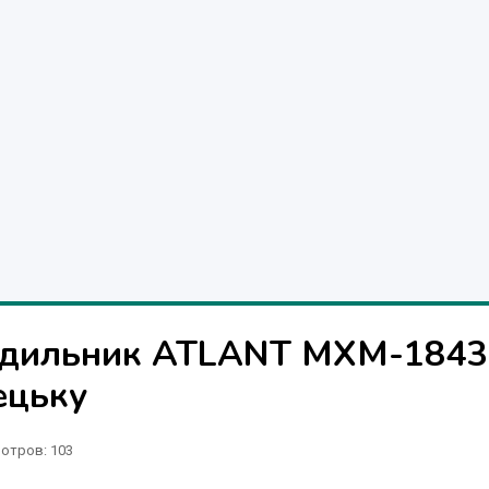
одильник ATLANT MXM-1843
ецьку
отров
: 103