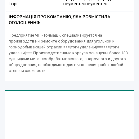
Торг:
неуместен
неуместен
ІНФОРМАЦІЯ ПРО КОМПАНІЮ, ЯКА РОЗМІСТИЛА
ОГОЛОШЕННЯ:
Предприятие ЧП «Точмаш», специализируется на
производстве и ремонте оборудования для угольной и
горнодобывающей отрасли.===|тэги удалены|======|тэги
удалены|=== Производственные корпуса оснащены более 133
единицами металлообрабатывающего, сварочного и другого
оборудования, необходимого для выполнения работ любой
степени сложности.