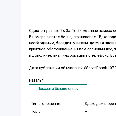
Сдаются уютные 2х, 3х, 4х, 5х-местные номера 
В номере: чистое белье, спутниковое ТВ, холодил
необходимым, беседки, мангалы, детская площад
приятное обслуживание. Рядом сосновый лес, п
и дополнительная информация по телефону. Вс
Дата публикации объявлений #ServisDosok | 07.0
Наталья
Показати більше опису
Тип оголошення:
Здам, дам в оре
Торг:
--