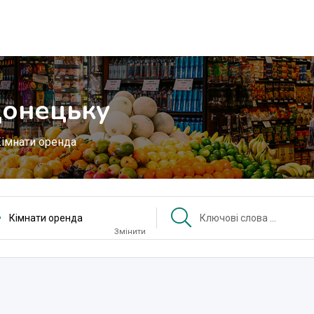
Донецьку
імнати оренда
Кімнати оренда
Змінити