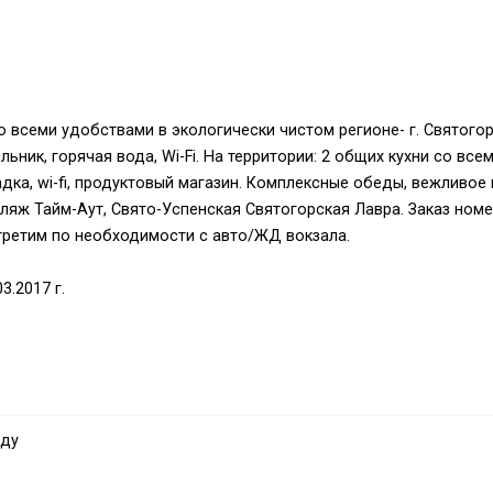
со всеми удобствами в экологически чистом регионе- г. Святогор
ьник, горячая вода, Wi-Fi. На территории: 2 общих кухни со все
ка, wi-fi, продуктовый магазин. Комплексные обеды, вежливое 
ляж Тайм-Аут, Свято-Успенская Святогорская Лавра. Заказ ном
третим по необходимости с авто/ЖД вокзала.
3.2017 г.
нду