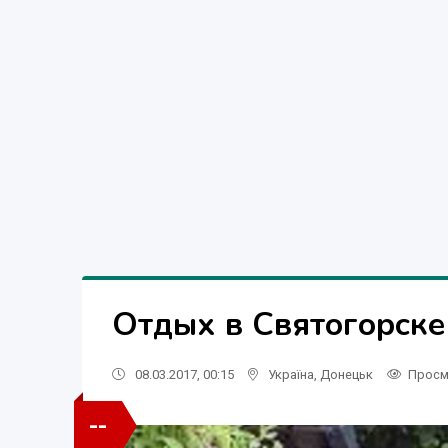
Отдых в Святогорск
08.03.2017, 00:15
Україна
,
Донецьк
Просм
--