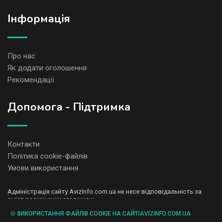
Iнформація
Про нас
Як додати оголошення
Рекомендації
Допомога - Підтримка
Контакти
Політика cookie-файлів
Умови використання
Адміністрація сайту AvizInfo.com.ua не несе відповідальність за
зміст розміщених оголошень.
Ми цінуємо конфіденційність наших користувачів. Ми не передаємо
🍪 ВИКОРИСТАННЯ ФАЙЛІВ COOKIE НА САЙТІAVIZINFO.COM.UA
і не продаємо особисту інформацію зареєстрованих користувачів