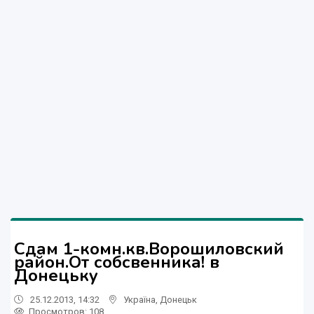
Сдам 1-комн.кв.Ворошиловский
район.От собсвенника! в
Донецьку
25.12.2013, 14:32
Україна
,
Донецьк
Просмотров
: 108