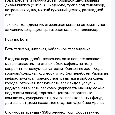
года, Мебель и техника 2011г.:большой двуспальный
диван-книжка (2.0*2.0), шкаф-купе, тумба под телевизор,
встроенная кухня, мягкий кухонный уголок, раскладной
стол.
техника: холодильник, стиральная машина-автомат, утюг,
эл.чайник, кондиционер, газовая колонка, телевизор
Посуда: Есть.
Есть телефон, интернет, кабельное телевидение.
Входная верь двойн. железная; окна нов. стеклопакет,
металлопластик; на стенах обои, кафель; на полу
ковролин, линолеум; сануз. совм.; балкон не заст. Вода
горячая/холодная круглосуточно без перебоев. Развитая
инфраструктура, транспортная развязка в любой конец
города, отличная доступность всех видов услуг. В
радиусе 200 м есть парковки (парковать машину можно
под своим окном), торговые центры, спортивные
комплексы, супермаркеты, рынок, парк кованных фигур,
два шага от дома находится стадион «Донбасс Арена».
Стоимость аренды - 3500грн/мес. Торг. Собственник.