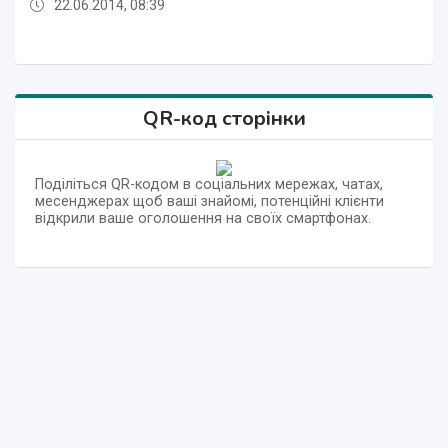
22.06.2014, 08:39
22.06.2014, 08:39
22.06.2014, 08:39
22.06.2014, 08:39
22.06.2014, 08:39
QR-код сторінки
Поділіться QR-кодом в соціальних мережах, чатах,
месенджерах щоб ваші знайомі, потенційні клієнти
відкрили ваше оголошення на своїх смартфонах.