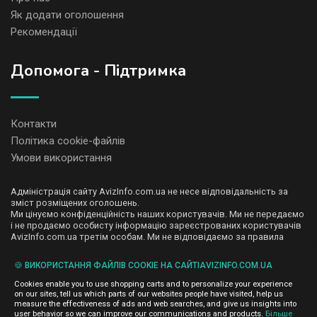
Як додати оголошення
Рекомендації
Допомога - Підтримка
Контакти
Політика cookie-файлів
Умови використання
Адміністрація сайту AvizInfo.com.ua не несе відповідальність за
зміст розміщених оголошень.
Ми цінуємо конфіденційність наших користувачів. Ми не передаємо
і не продаємо особисту інформацію зареєстрованих користувачів
AvizInfo.com.ua третім особам. Ми не відповідаємо за правила
конфіденційності сайтів на які посилається AvizInfo.com.ua. На
деяких сторінках нашого сайту представлена реклама Google
🍪 ВИКОРИСТАННЯ ФАЙЛІВ COOKIE НА САЙТІAVIZINFO.COM.UA
Adsense Advertising Network. Щоб дізнатися детальніше про
натисніть тут
правила конфіденційності Google
.
Cookies enable you to use shopping carts and to personalize your experience
on our sites, tell us which parts of our websites people have visited, help us
measure the effectiveness of ads and web searches, and give us insights into
user behavior so we can improve our communications and products.
Більше