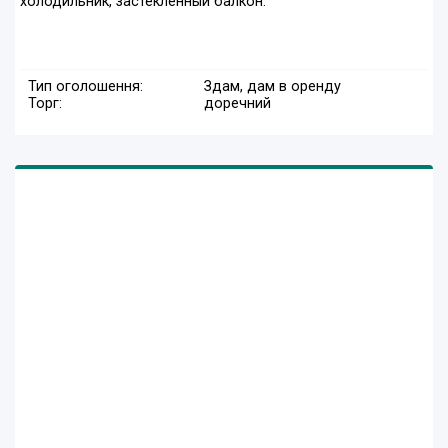
холодильник, застеклённый балкон.
Тип оголошення:
Здам, дам в оренду
Торг:
доречний