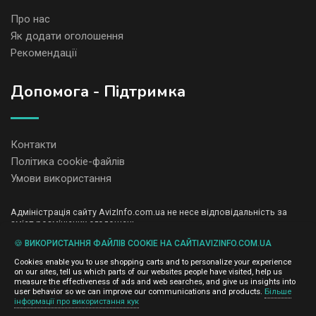
Про нас
Як додати оголошення
Рекомендації
Допомога - Підтримка
Контакти
Політика cookie-файлів
Умови використання
Адміністрація сайту AvizInfo.com.ua не несе відповідальність за
зміст розміщених оголошень.
Ми цінуємо конфіденційність наших користувачів. Ми не передаємо
🍪 ВИКОРИСТАННЯ ФАЙЛІВ COOKIE НА САЙТІAVIZINFO.COM.UA
і не продаємо особисту інформацію зареєстрованих користувачів
AvizInfo.com.ua третім особам. Ми не відповідаємо за правила
Cookies enable you to use shopping carts and to personalize your experience
конфіденційності сайтів на які посилається AvizInfo.com.ua. На
on our sites, tell us which parts of our websites people have visited, help us
деяких сторінках нашого сайту представлена реклама Google
measure the effectiveness of ads and web searches, and give us insights into
Adsense Advertising Network. Щоб дізнатися детальніше про
user behavior so we can improve our communications and products.
Більше
натисніть тут
інформації про використання кук
правила конфіденційності Google
.