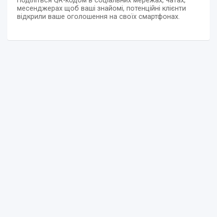
Поділіться QR-кодом в соціальних мережах, чатах,
месенджерах щоб ваші знайомі, потенційні клієнти
відкрили ваше оголошення на своїх смартфонах.