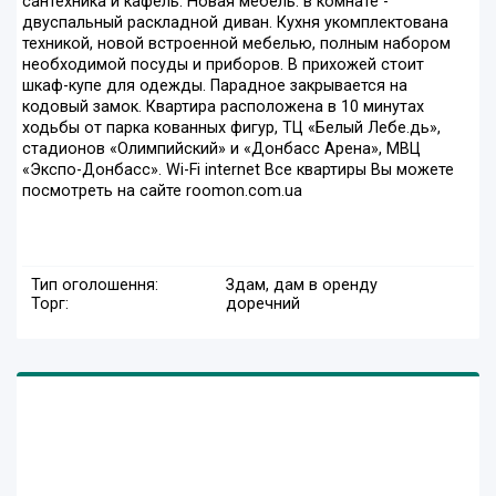
сантехника и кафель. Новая мебель: в комнате -
двуспальный раскладной диван. Кухня укомплектована
техникой, новой встроенной мебелью, полным набором
необходимой посуды и приборов. В прихожей стоит
шкаф-купе для одежды. Парадное закрывается на
кодовый замок. Квартира расположена в 10 минутах
ходьбы от парка кованных фигур, ТЦ «Белый Лебе.дь»,
стадионов «Олимпийский» и «Донбасс Арена», МВЦ
«Экспо-Донбасс». Wi-Fi internet Все квартиры Вы можете
посмотреть на сайте roomon.com.ua
Тип оголошення:
Здам, дам в оренду
Торг:
доречний