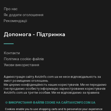
Про нас
Як додати оголошення
Рекомендації
Допомога - Підтримка
Контакти
Політика cookie-файлів
Умови використання
Адміністрація сайту AvizInfo.com.ua не несе відповідальність за
зміст розміщених оголошень.
Ми цінуємо конфіденційність наших користувачів. Ми не передаємо
і не продаємо особисту інформацію зареєстрованих користувачів
AvizInfo.com.ua третім особам. Ми не відповідаємо за правила
конфіденційності сайтів на які посилається AvizInfo.com.ua. На
деяких сторінках нашого сайту представлена реклама Google
🍪 ВИКОРИСТАННЯ ФАЙЛІВ COOKIE НА САЙТІAVIZINFO.COM.UA
Adsense Advertising Network. Щоб дізнатися детальніше про
натисніть тут
правила конфіденційності Google
.
Cookies enable you to use shopping carts and to personalize your experience