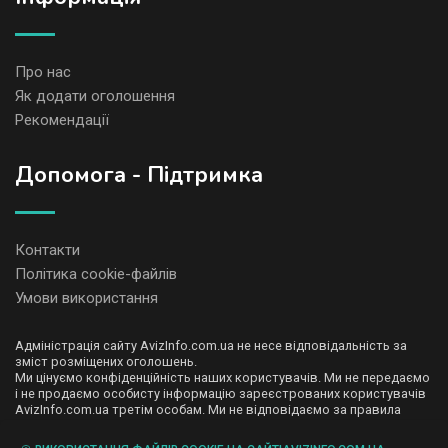
Про нас
Як додати оголошення
Рекомендації
Допомога - Підтримка
Контакти
Політика cookie-файлів
Умови використання
Адміністрація сайту AvizInfo.com.ua не несе відповідальність за
зміст розміщених оголошень.
Ми цінуємо конфіденційність наших користувачів. Ми не передаємо
і не продаємо особисту інформацію зареєстрованих користувачів
AvizInfo.com.ua третім особам. Ми не відповідаємо за правила
конфіденційності сайтів на які посилається AvizInfo.com.ua. На
деяких сторінках нашого сайту представлена реклама Google