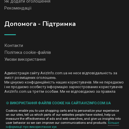
Як додати оголошення
Рекомендації
Допомога - Підтримка
Контакти
Політика cookie-файлів
Умови використання
Адміністрація сайту AvizInfo.com.ua не несе відповідальність за
зміст розміщених оголошень.
Ми цінуємо конфіденційність наших користувачів. Ми не передаємо
і не продаємо особисту інформацію зареєстрованих користувачів
AvizInfo.com.ua третім особам. Ми не відповідаємо за правила
конфіденційності сайтів на які посилається AvizInfo.com.ua. На
деяких сторінках нашого сайту представлена реклама Google
🍪 ВИКОРИСТАННЯ ФАЙЛІВ COOKIE НА САЙТІAVIZINFO.COM.UA
Adsense Advertising Network. Щоб дізнатися детальніше про
натисніть тут
правила конфіденційності Google
.
Cookies enable you to use shopping carts and to personalize your experience
on our sites, tell us which parts of our websites people have visited, help us
measure the effectiveness of ads and web searches, and give us insights into
user behavior so we can improve our communications and products.
Більше
інформації про використання кук