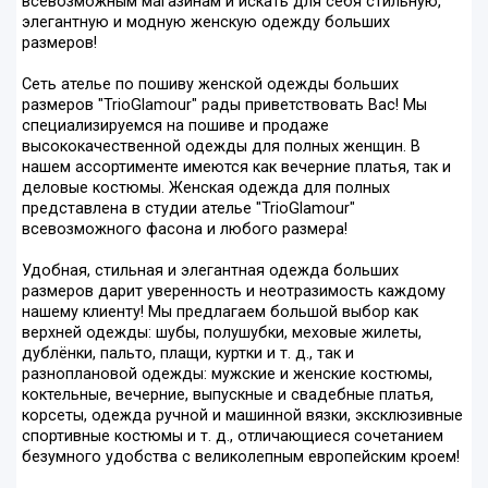
всевозможным магазинам и искать для себя стильную,
элегантную и модную женскую одежду больших
размеров!
Сеть ателье по пошиву женской одежды больших
размеров "TrioGlamour" рады приветствовать Вас! Мы
специализируемся на пошиве и продаже
высококачественной одежды для полных женщин. В
нашем ассортименте имеются как вечерние платья, так и
деловые костюмы. Женская одежда для полных
представлена в студии ателье "TrioGlamour"
всевозможного фасона и любого размера!
Удобная, стильная и элегантная одежда больших
размеров дарит уверенность и неотразимость каждому
нашему клиенту! Мы предлагаем большой выбор как
верхней одежды: шубы, полушубки, меховые жилеты,
дублёнки, пальто, плащи, куртки и т. д., так и
разноплановой одежды: мужские и женские костюмы,
коктельные, вечерние, выпускные и свадебные платья,
корсеты, одежда ручной и машинной вязки, эксклюзивные
спортивные костюмы и т. д., отличающиеся сочетанием
безумного удобства с великолепным европейским кроем!