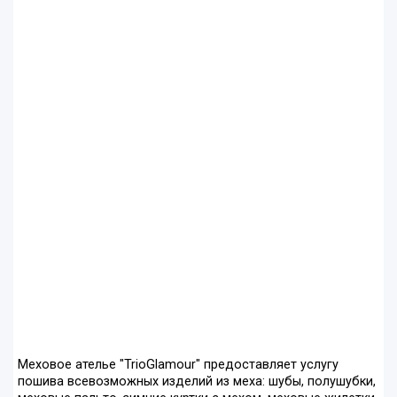
Меховое ателье "TrioGlamour" предоставляет услугу
пошива всевозможных изделий из меха: шубы, полушубки,