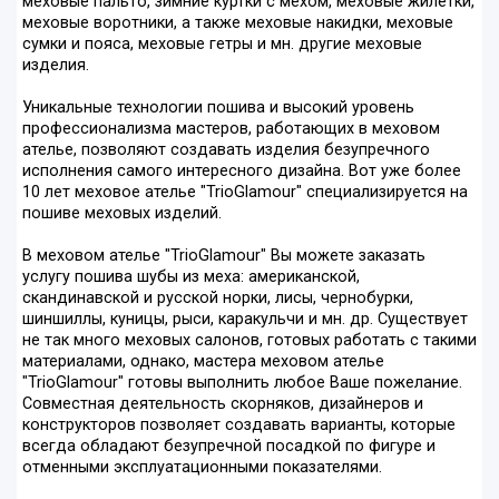
меховые пальто, зимние куртки с мехом, меховые жилетки,
меховые воротники, а также меховые накидки, меховые
сумки и пояса, меховые гетры и мн. другие меховые
изделия.
Уникальные технологии пошива и высокий уровень
профессионализма мастеров, работающих в меховом
ателье, позволяют создавать изделия безупречного
исполнения самого интересного дизайна. Вот уже более
10 лет меховое ателье "TrioGlamour" специализируется на
пошиве меховых изделий.
В меховом ателье "TrioGlamour" Вы можете заказать
услугу пошива шубы из меха: американской,
скандинавской и русской норки, лисы, чернобурки,
шиншиллы, куницы, рыси, каракульчи и мн. др. Существует
не так много меховых салонов, готовых работать с такими
материалами, однако, мастера меховом ателье
"TrioGlamour" готовы выполнить любое Ваше пожелание.
Совместная деятельность скорняков, дизайнеров и
конструкторов позволяет создавать варианты, которые
всегда обладают безупречной посадкой по фигуре и
отменными эксплуатационными показателями.