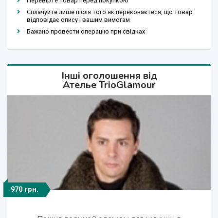
Перевірте товар перед покупкою
Сплачуйте лише після того як переконаєтеся, що товар
відповідає опису і вашим вимогам
Бажано провести операцію при свідках
Інші оголошення від
Ателье TrioGlamour
970 грн.
2 900 грн.
1 299 грн.
2 900 грн.
890 грн.
680 грн.
900 грн.
870 грн.
890 грн.
890 грн.
680 грн.