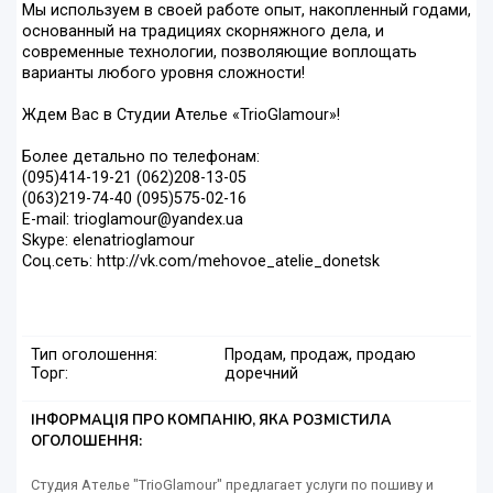
Мы используем в своей работе опыт, накопленный годами,
основанный на традициях скорняжного дела, и
современные технологии, позволяющие воплощать
варианты любого уровня сложности!
Ждем Вас в Студии Ателье «TrioGlamour»!
Более детально по телефонам:
(095)414-19-21 (062)208-13-05
(063)219-74-40 (095)575-02-16
E-mail: trioglamour@yandex.ua
Skype: elenatrioglamour
Соц.сеть: http://vk.com/mehovoe_atelie_donetsk
Тип оголошення:
Продам, продаж, продаю
Торг:
доречний
ІНФОРМАЦІЯ ПРО КОМПАНІЮ, ЯКА РОЗМІСТИЛА
ОГОЛОШЕННЯ:
Студия Ателье "TrioGlamour" предлагает услуги по пошиву и