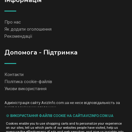
Iнформація
Про нас
Як додати оголошення
Рекомендації
Допомога - Підтримка
Контакти
Політика cookie-файлів
Умови використання
Адміністрація сайту AvizInfo.com.ua не несе відповідальність за
зміст розміщених оголошень.
Ми цінуємо конфіденційність наших користувачів. Ми не передаємо
🍪 ВИКОРИСТАННЯ ФАЙЛІВ COOKIE НА САЙТІAVIZINFO.COM.UA
і не продаємо особисту інформацію зареєстрованих користувачів
AvizInfo.com.ua третім особам. Ми не відповідаємо за правила
Cookies enable you to use shopping carts and to personalize your experience
конфіденційності сайтів на які посилається AvizInfo.com.ua. На
on our sites, tell us which parts of our websites people have visited, help us
деяких сторінках нашого сайту представлена реклама Google
measure the effectiveness of ads and web searches, and give us insights into