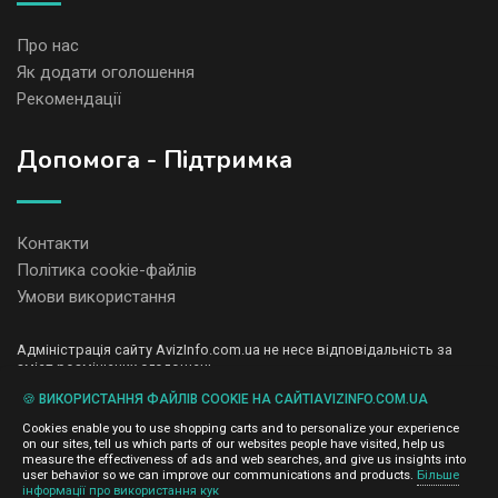
Про нас
Як додати оголошення
Рекомендації
Допомога - Підтримка
Контакти
Політика cookie-файлів
Умови використання
Адміністрація сайту AvizInfo.com.ua не несе відповідальність за
зміст розміщених оголошень.
Ми цінуємо конфіденційність наших користувачів. Ми не передаємо
🍪 ВИКОРИСТАННЯ ФАЙЛІВ COOKIE НА САЙТІAVIZINFO.COM.UA
і не продаємо особисту інформацію зареєстрованих користувачів
AvizInfo.com.ua третім особам. Ми не відповідаємо за правила
Cookies enable you to use shopping carts and to personalize your experience
конфіденційності сайтів на які посилається AvizInfo.com.ua. На
on our sites, tell us which parts of our websites people have visited, help us
деяких сторінках нашого сайту представлена реклама Google
measure the effectiveness of ads and web searches, and give us insights into
Adsense Advertising Network. Щоб дізнатися детальніше про
user behavior so we can improve our communications and products.
Більше
натисніть тут
інформації про використання кук
правила конфіденційності Google
.