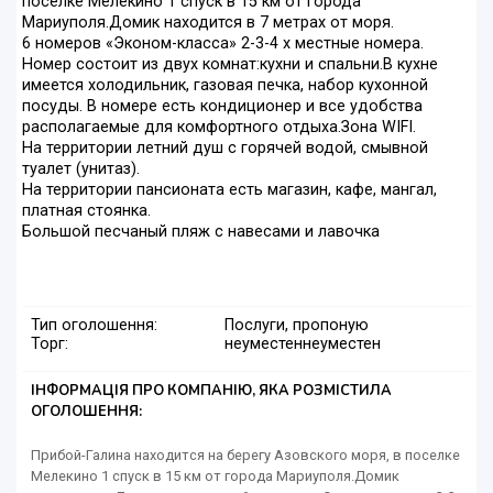
поселке Мелекино 1 спуск в 15 км от города
Мариуполя.Домик находится в 7 метрах от моря.
6 номеров «Эконом-класса» 2-3-4 х местные номера.
Номер состоит из двух комнат:кухни и спальни.В кухне
имеется холодильник, газовая печка, набор кухонной
посуды. В номере есть кондиционер и все удобства
располагаемые для комфортного отдыха.Зона WIFI.
На территории летний душ с горячей водой, смывной
туалет (унитаз).
На территории пансионата есть магазин, кафе, мангал,
платная стоянка.
Большой песчаный пляж с навесами и лавочка
Тип оголошення:
Послуги, пропоную
Торг:
неуместен
неуместен
ІНФОРМАЦІЯ ПРО КОМПАНІЮ, ЯКА РОЗМІСТИЛА
ОГОЛОШЕННЯ:
Прибой-Галина находится на берегу Азовского моря, в поселке
Мелекино 1 спуск в 15 км от города Мариуполя.Домик