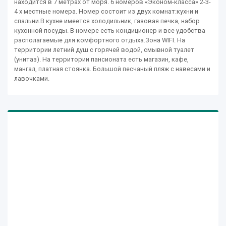
находится в 7 метрах от моря. 6 номеров «Эконом-класса» 2-3-
4 х местные номера. Номер состоит из двух комнат:кухни и
спальни.В кухне имеется холодильник, газовая печка, набор
кухонной посуды. В номере есть кондиционер и все удобства
располагаемые для комфортного отдыха.Зона WIFI. На
территории летний душ с горячей водой, смывной туалет
(унитаз). На территории пансионата есть магазин, кафе,
мангал, платная стоянка. Большой песчаный пляж с навесами и
лавочками.