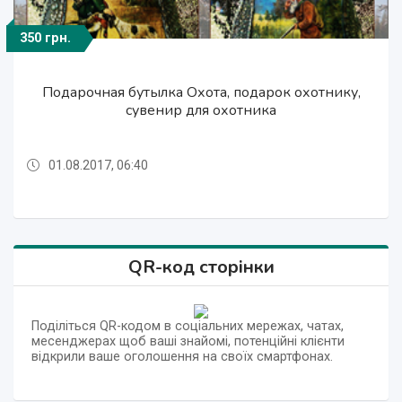
350 грн.
350 грн.
350 грн.
350 грн.
350 грн.
Подарочная бутылка Охота, подарок охотнику,
Подарочное оформление бутылки
ключницы настенные для дома, подарки для
ключницы настенные для дома, подарки для
Подарочная бутылка Охота, подарок охотнику,
"Футбольному фанату, подарок болельщикам
интерьера, подарки хенд-мейд, ключница
интерьера, подарки хенд-мейд, ключница
сувенир для охотника
сувенир для охотника
01.08.2017, 06:40
01.08.2017, 06:40
01.08.2017, 06:40
01.08.2017, 06:40
01.08.2017, 06:40
QR-код сторінки
Поділіться QR-кодом в соціальних мережах, чатах,
месенджерах щоб ваші знайомі, потенційні клієнти
відкрили ваше оголошення на своїх смартфонах.