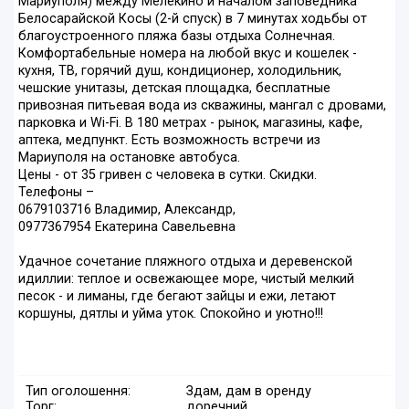
Мариуполя) между Мелекино и началом заповедника
Белосарайской Косы (2-й спуск) в 7 минутах ходьбы от
благоустроенного пляжа базы отдыха Солнечная.
Комфортабельные номера на любой вкус и кошелек -
кухня, ТВ, горячий душ, кондиционер, холодильник,
чешские унитазы, детская площадка, бесплатные
привозная питьевая вода из скважины, мангал с дровами,
парковка и Wi-Fi. В 180 метрах - рынок, магазины, кафе,
аптека, медпункт. Есть возможность встречи из
Мариуполя на остановке автобуса.
Цены - от 35 гривен с человека в сутки. Скидки.
Телефоны –
0679103716 Владимир, Александр,
0977367954 Екатерина Савельевна
Удачное сочетание пляжного отдыха и деревенской
идиллии: теплое и освежающее море, чистый мелкий
песок - и лиманы, где бегают зайцы и ежи, летают
коршуны, дятлы и уйма уток. Спокойно и уютно!!!
Тип оголошення:
Здам, дам в оренду
Торг:
доречний