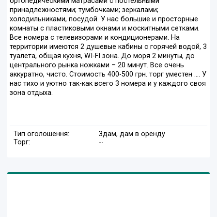
ортопедическими матрасами с постельными
принадлежностями; тумбочками; зеркалами;
холодильниками, посудой. У нас большие и просторные
комнаты с пластиковыми окнами и москитными сетками.
Все номера с телевизорами и кондиционерами. На
территории имеются 2 душевые кабины с горячей водой, 3
туалета, общая кухня, WI-FI зона. До моря 2 минуты, до
центрального рынка ножками – 20 минут. Все очень
аккуратно, чисто. Стоимость 400-500 грн. торг уместен .... У
нас тихо и уютно так-как всего 3 номера и у каждого своя
зона отдыха.
Тип оголошення:
Здам, дам в оренду
Торг:
--