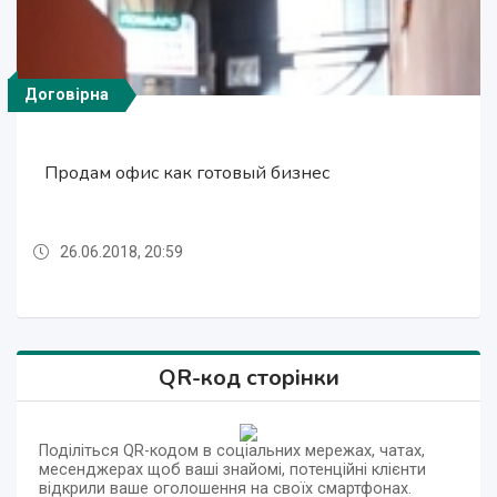
Договірна
Договірна
Договірна
Продам офис как готовый бизнес
Продам офис как готовый бизнес
Продам офис как готовый бизнес
26.06.2018, 20:59
26.06.2018, 20:59
26.06.2018, 20:59
QR-код сторінки
Поділіться QR-кодом в соціальних мережах, чатах,
месенджерах щоб ваші знайомі, потенційні клієнти
відкрили ваше оголошення на своїх смартфонах.