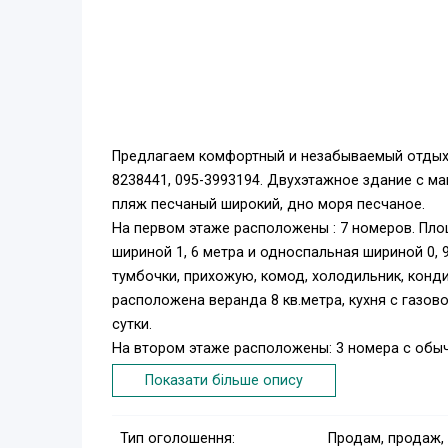
Предлагаем комфортный и незабываемый отдых н
8238441, 095-3993194. Двухэтажное здание с ма
пляж песчаный широкий, дно моря песчаное.
На первом этаже расположены : 7 номеров. Площ
шириной 1, 6 метра и односпальная шириной 0,
тумбочки, прихожую, комод, холодильник, конд
расположена веранда 8 кв.метра, кухня с газов
сутки.
На втором этаже расположены: 3 номера с обыч
(одна двуспальная шириной 1, 6 метра и однос
Показати більше опису
прихожую, комод, холодильник, кондиционер, 
кв.метра, кухня с газовой плитой, мойка и плас
Тип оголошення:
Продам, продаж,
Номер «полулюкс» и Номер «люкс» (площадь номе