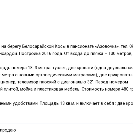
а берегу Белосарайской Косы в пансионате «Азовочка», тел. 0
нсардой. Постройка 2016 года. От входа до пляжа – 130 метров,
адь номера 18, 3 метра. туалет, две кровати (одна двуспальна
 9 метра с новыми ортопедическими матрасами), две прикроватн
иционер, телевизор плоский с диагональю 32”. Перед номером
ой плитой, мойка и пластиковая мебель. Стоимость номера 480 г
ными удобствами. Площадь 13 кв.м. и включает в себя : две кр
пальная шириной 0, 9 метра с новыми ортопедическими матрасам
телевизор. Перед номером расположена веранда площадью 8
тиковая мебель. Стоимость номера 400 грн в сутки.
 продаю
ра 34 кв.м.) на две комнаты, туалет (душевой кабиной с горяч