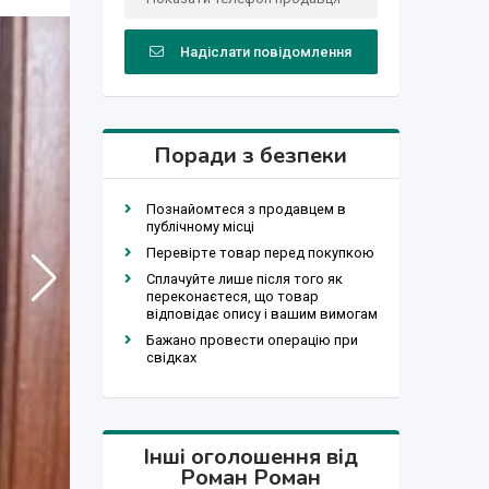
Надіслати повідомлення
Поради з безпеки
Познайомтеся з продавцем в
публічному місці
Перевірте товар перед покупкою
Сплачуйте лише після того як
переконаєтеся, що товар
відповідає опису і вашим вимогам
Бажано провести операцію при
свідках
Інші оголошення від
Роман Роман