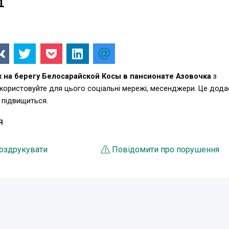
1
на берегу Белосарайской Косы в пансионате Азовочка
з
икористовуйте для цього соціальні мережі, месенджери. Це дода
 підвищиться.
Я
оздрукувати
Повідомити про порушення