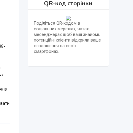
QR-код сторінки
Поділіться QR-кодом в
соціальних мережах, чатах,
месенджерах щоб ваші знайомі,
потенційні клієнти відкрили ваше
оголошення на своїх
98-
смартфонах.
я
ых
рн в
овати
и),
ей