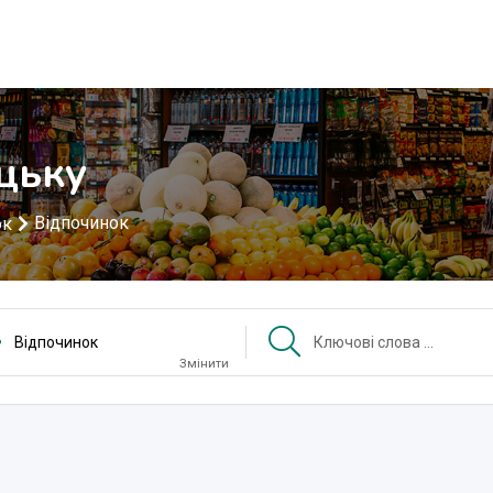
цьку
Відпочинок
ок
Відпочинок
Змінити