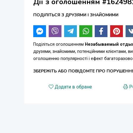
Дії з оголошенням #162498
ПОДІЛІТЬСЯ З ДРУЗЯМИ І ЗНАЙОМИМИ
Поділіться оголошенням
Незабываемый отдых 
друзями, знайомими, потенційними клієнтами, в
оголошенню популярності і ефект багаторазово
ЗБЕРЕЖІТЬ АБО ПОВІДОМТЕ ПРО ПОРУШЕНН
Додати в обране
Р