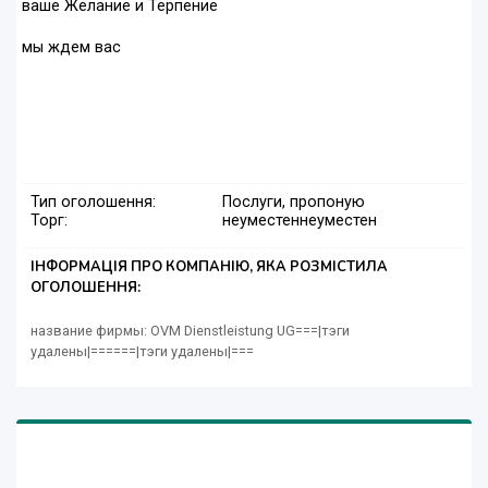
ваше Желание и Терпение
мы ждем вас
Тип оголошення:
Послуги, пропоную
Торг:
неуместен
неуместен
ІНФОРМАЦІЯ ПРО КОМПАНІЮ, ЯКА РОЗМІСТИЛА
ОГОЛОШЕННЯ:
название фирмы: OVM Dienstleistung UG===|тэги
удалены|======|тэги удалены|===