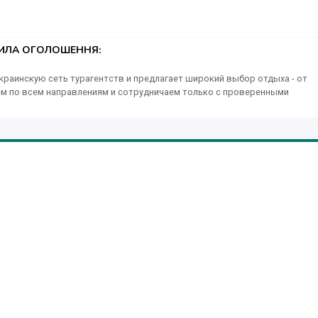
 Вас и Ваш кошелек!
ТИЛА ОГОЛОШЕННЯ:
краинскую сеть турагентств и предлагает широкий выбор отдыха - от
ем по всем направлениям и сотрудничаем только с проверенными