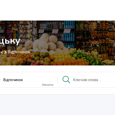
цьку
Відпочинок
ок
Відпочинок
Змінити