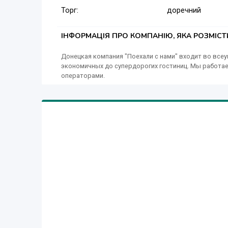
Торг:
доречний
Каждый день – новые акции, которые порадуют
ІНФОРМАЦІЯ ПРО КОМПАНІЮ, ЯКА РОЗМІС
Донецкая компания "Поехали с нами" входит во всеу
экономичных до супердорогих гостиниц. Мы работа
операторами.