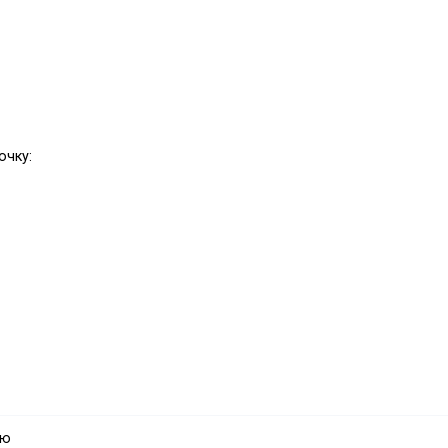
очку:
ую