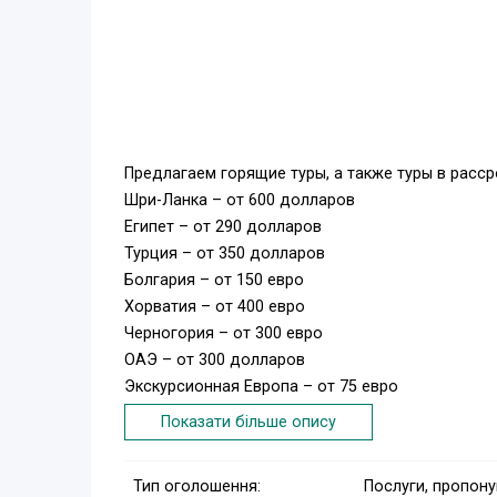
Предлагаем горящие туры, а также туры в расср
Шри-Ланка – от 600 долларов
Египет – от 290 долларов
Турция – от 350 долларов
Болгария – от 150 евро
Хорватия – от 400 евро
Черногория – от 300 евро
ОАЭ – от 300 долларов
Экскурсионная Европа – от 75 евро
Испания – от 400 евро
Показати більше опису
Греция – от 300 евро
Тайланд – от 100 долларов авиаперелет
Тип оголошення:
Послуги, пропон
И многое-многое другое!