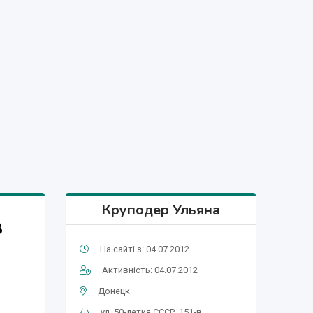
Круподер Ульяна
в
На сайті з: 04.07.2012
Активність: 04.07.2012
Донецк
ул. 50-летия СССР, 151-в