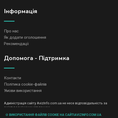
Iнформація
Про нас
Як додати оголошення
Рекомендації
Допомога - Підтримка
Контакти
Політика cookie-файлів
Умови використання
Адміністрація сайту AvizInfo.com.ua не несе відповідальність за
зміст розміщених оголошень.
Ми цінуємо конфіденційність наших користувачів. Ми не передаємо
🍪 ВИКОРИСТАННЯ ФАЙЛІВ COOKIE НА САЙТІAVIZINFO.COM.UA
і не продаємо особисту інформацію зареєстрованих користувачів