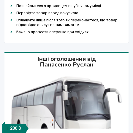
Познайомтеся з продавцем в публічному місці
Перевірте товар перед покупкою
Сплачуйте лише після того як переконаєтеся, що товар
відповідає опису і вашим вимогам
Бажано провести операцію при свідках
Інші оголошення від
Панасенко Руслан
1 200 $
1 200 грн.
850 грн.
850 грн.
450 грн.
500 грн.
850 грн.
1 200 $
1 200 $
450 $
850 $
600 $