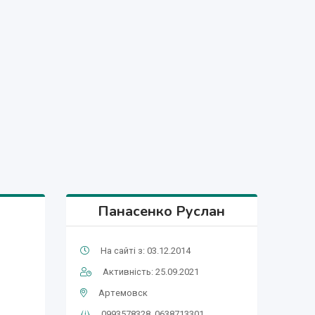
Панасенко Руслан
На сайті з: 03.12.2014
Активність: 25.09.2021
Артемовск
0993578328. 0638713301.