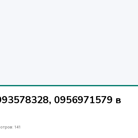
993578328, 0956971579 в
отров
: 141