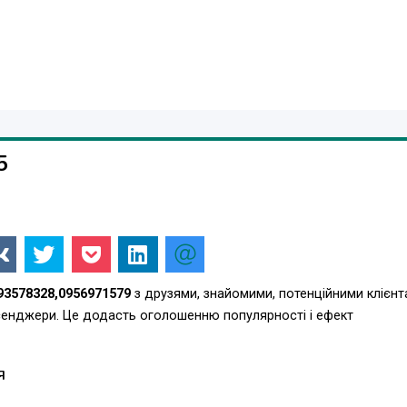
5
93578328,0956971579
з друзями, знайомими, потенційними клієнт
есенджери. Це додасть оголошенню популярності і ефект
Я