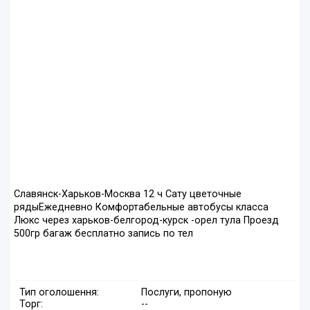
Славянск-Харьков-Москва 12 ч Сату цветочные
рядыЕжедневно Комфортабельные автобусы класса
Люкс через харьков-белгород-курск -орел тула Проезд
500гр багаж бесплатно запись по тел
Тип оголошення:
Послуги, пропоную
Торг:
--