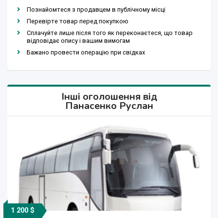
Познайомтеся з продавцем в публічному місці
Перевірте товар перед покупкою
Сплачуйте лише після того як переконаєтеся, що товар
відповідає опису і вашим вимогам
Бажано провести операцію при свідках
Інші оголошення від
Панасенко Руслан
1 200 $
1 200 грн.
850 грн.
850 грн.
450 грн.
500 грн.
850 грн.
1 200 $
1 200 $
450 $
850 $
600 $