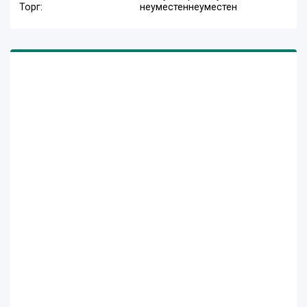
Торг:
неуместен
неуместен