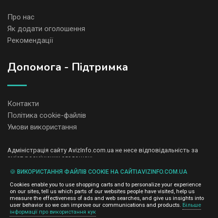
Про нас
Як додати оголошення
Рекомендації
Допомога - Підтримка
Контакти
Політика cookie-файлів
Умови використання
Адміністрація сайту AvizInfo.com.ua не несе відповідальність за
зміст розміщених оголошень.
Ми цінуємо конфіденційність наших користувачів. Ми не передаємо
🍪 ВИКОРИСТАННЯ ФАЙЛІВ COOKIE НА САЙТІAVIZINFO.COM.UA
і не продаємо особисту інформацію зареєстрованих користувачів
AvizInfo.com.ua третім особам. Ми не відповідаємо за правила
Cookies enable you to use shopping carts and to personalize your experience
конфіденційності сайтів на які посилається AvizInfo.com.ua. На
on our sites, tell us which parts of our websites people have visited, help us
деяких сторінках нашого сайту представлена реклама Google
measure the effectiveness of ads and web searches, and give us insights into
Adsense Advertising Network. Щоб дізнатися детальніше про
user behavior so we can improve our communications and products.
Більше
натисніть тут
інформації про використання кук
правила конфіденційності Google
.