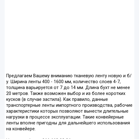
Предлагаем Вашему вниманию тканевую ленту новую и б/
у. Ширина ленты 400 - 1600 мм, количество слоев 4-7,
толщина варьируется от 7 до 14 мм. Длина бухт не менее
20 метров. Также возможен выбор и из более коротких
кусков (в случае застила). Как правило, данные
транспортерные ленты импортного производства, рабочие
характеристики которых позволяют вынести длительные
нагрузки в процессе эксплуатации. Такие конвейерные
ленты вполне пригодны для дальнейшего использования
на конвейере.