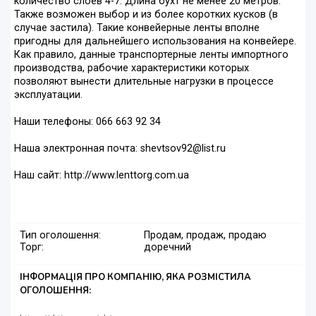
количество слоев 4-7. Длина бухт не менее 20 метров.
Также возможен выбор и из более коротких кусков (в
случае застила). Такие конвейерные ленты вполне
пригодны для дальнейшего использования на конвейере.
Как правило, данные транспортерные ленты импортного
производства, рабочие характеристики которых
позволяют вынести длительные нагрузки в процессе
эксплуатации.
Наши телефоны: 066 663 92 34
Наша электронная почта: shevtsov92@list.ru
Наш сайт: http://www.lenttorg.com.ua
Тип оголошення:
Продам, продаж, продаю
Торг:
доречний
ІНФОРМАЦІЯ ПРО КОМПАНІЮ, ЯКА РОЗМІСТИЛА
ОГОЛОШЕННЯ: