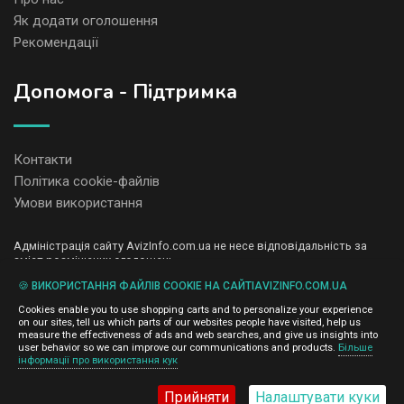
Як додати оголошення
Рекомендації
Допомога - Підтримка
Контакти
Політика cookie-файлів
Умови використання
Адміністрація сайту AvizInfo.com.ua не несе відповідальність за
зміст розміщених оголошень.
Ми цінуємо конфіденційність наших користувачів. Ми не передаємо
🍪 ВИКОРИСТАННЯ ФАЙЛІВ COOKIE НА САЙТІAVIZINFO.COM.UA
і не продаємо особисту інформацію зареєстрованих користувачів
AvizInfo.com.ua третім особам. Ми не відповідаємо за правила
Cookies enable you to use shopping carts and to personalize your experience
конфіденційності сайтів на які посилається AvizInfo.com.ua. На
on our sites, tell us which parts of our websites people have visited, help us
деяких сторінках нашого сайту представлена реклама Google
measure the effectiveness of ads and web searches, and give us insights into
Adsense Advertising Network. Щоб дізнатися детальніше про
user behavior so we can improve our communications and products.
Більше
натисніть тут
інформації про використання кук
правила конфіденційності Google
.
Прийняти
Налаштувати куки