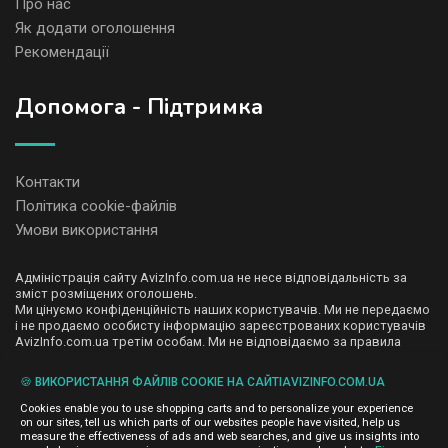
Про нас
Як додати оголошення
Рекомендації
Допомога - Підтримка
Контакти
Політика cookie-файлів
Умови використання
Адміністрація сайту AvizInfo.com.ua не несе відповідальність за
зміст розміщених оголошень.
Ми цінуємо конфіденційність наших користувачів. Ми не передаємо
і не продаємо особисту інформацію зареєстрованих користувачів
AvizInfo.com.ua третім особам. Ми не відповідаємо за правила
конфіденційності сайтів на які посилається AvizInfo.com.ua. На
деяких сторінках нашого сайту представлена реклама Google
🍪 ВИКОРИСТАННЯ ФАЙЛІВ COOKIE НА САЙТІAVIZINFO.COM.UA
Adsense Advertising Network. Щоб дізнатися детальніше про
натисніть тут
правила конфіденційності Google
.
Cookies enable you to use shopping carts and to personalize your experience
on our sites, tell us which parts of our websites people have visited, help us
measure the effectiveness of ads and web searches, and give us insights into