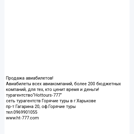
Продажа авиабилетов!
Авиабилеты всех авиакомпаний, более 200 бюджетных
компаний, для тех, кто ценит время и деньги!
турагентство"Hottours-777"
сеть турагентств Горячие туры в г.Харькове
пр-т Гагарина 20, оф.Горячие туры
тел.0969901055
www.ht-777.com