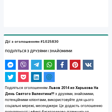
Дії з оголошенням #1025830
ПОДІЛІТЬСЯ З ДРУЗЯМИ І ЗНАЙОМИМИ
Поділіться оголошенням
Львов 2014 из Харькова На
День Святого Валентина!!!
з друзями, знайомими,
потенційними клієнтами, використовуйте для цього
соціальні мережі, месенджери. Це додасть оголошенню
популярності і ефект багаторазово підвищиться.