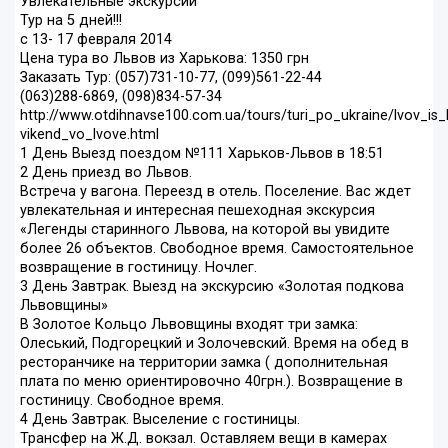
Увлекательные экскурсии
Тур на 5 дней!!!
с 13- 17 февраля 2014
Цена тура во Львов из Харькова: 1350 грн
Заказать Тур: (057)731-10-77, (099)561-22-44
(063)288-6869, (098)834-57-34
http://www.otdihnavse100.com.ua/tours/turi_po_ukraine/lvov_is_
vikend_vo_lvove.html
1 День Выезд поездом №111 Харьков-Львов в 18:51
2 День приезд во Львов.
Встреча у вагона. Переезд в отель. Поселение. Вас ждет
увлекательная и интересная пешеходная экскурсия
«Легенды старинного Львова, на которой вы увидите
более 26 объектов. Свободное время. Самостоятельное
возвращение в гостиницу. Ночлег.
3 День Завтрак. Выезд на экскурсию «Золотая подкова
Львовщины»
В Золотое Кольцо Львовщины входят три замка:
Олеський, Подгорецкий и Золочевский. Время на обед в
ресторанчике на территории замка ( дополнительная
плата по меню ориентировочно 40грн.). Возвращение в
гостиницу. Свободное время.
4 День Завтрак. Выселение с гостиницы.
Трансфер на Ж.Д. вокзал. Оставляем вещи в камерах