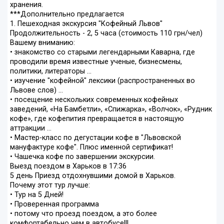
хранения.
***Дополнительно предлагается
1. Пешеходная экскурсия "Кофейный Львов"
Продолжительность - 2, 5 часа (стоимость 110 грн/чел)
Вашему вниманию:
• знакомство со старыми легендарными Каварна, где
проводили время известные ученые, бизнесмены,
политики, литераторы ...
• изучение "кофейной" лексики (распространенных во
Львове слов) ...
• посещение нескольких современных кофейных
заведений, «На Бамбетли», «Спижарка», «Волчок», «Рудник
кофе», где кофепития превращается в настоящую
аттракции ...
• Мастер-класс по дегустации кофе в "Львовской
мануфактуре кофе". Плюс именной сертификат!
• Чашечка кофе по завершении экскурсии.
Выезд поездом в Харьков в 17:36
5 день Приезд отдохнувшими домой в Харьков.
Почему этот тур лучше:
• Тур на 5 Дней!
• Проверенная программа
• потому что проезд поездом, а это более
комфортабельно чем в автобусе!!!