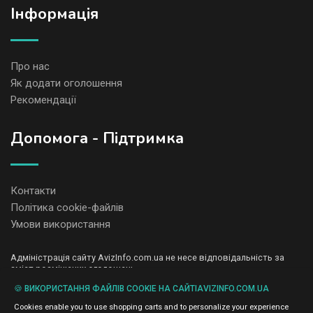
Iнформація
Про нас
Як додати оголошення
Рекомендації
Допомога - Підтримка
Контакти
Політика cookie-файлів
Умови використання
Адміністрація сайту AvizInfo.com.ua не несе відповідальність за
зміст розміщених оголошень.
Ми цінуємо конфіденційність наших користувачів. Ми не передаємо
🍪 ВИКОРИСТАННЯ ФАЙЛІВ COOKIE НА САЙТІAVIZINFO.COM.UA
і не продаємо особисту інформацію зареєстрованих користувачів
AvizInfo.com.ua третім особам. Ми не відповідаємо за правила
Cookies enable you to use shopping carts and to personalize your experience