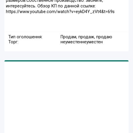
размеров.Собственное производство. Звоните,
интересуйтесь. Обзор КП по данной ссылке:
https://www.youtube.com/watch?v=eykD4Y_zVt4&t=69s
Тип оголошення:
Продам, продаж, продаю
Торг:
неуместен
неуместен