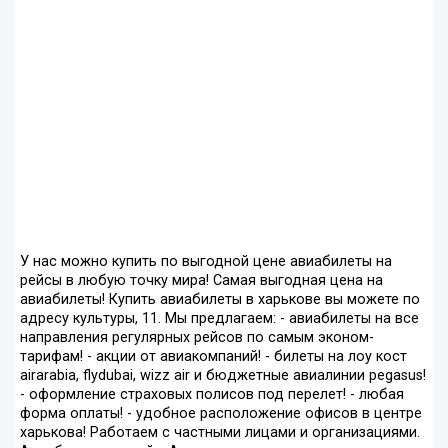
У нас можно купить по выгодной цене авиабилеты на
рейсы в любую точку мира! Самая выгодная цена на
авиабилеты! Купить авиабилеты в харькове вы можете по
адресу культуры, 11. Мы предлагаем: - авиабилеты на все
направления регулярных рейсов по самым эконом-
тарифам! - акции от авиакомпаний! - билеты на лоу кост
airarabia, flydubai, wizz air и бюджетные авиалинии pegasus!
- оформление страховых полисов под перелет! - любая
форма оплаты! - удобное расположение офисов в центре
харькова! Работаем с частными лицами и организациями.