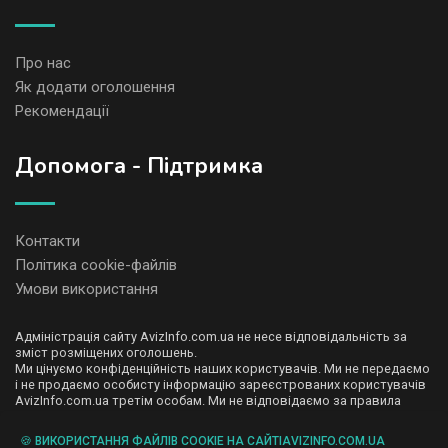
Про нас
Як додати оголошення
Рекомендації
Допомога - Підтримка
Контакти
Політика cookie-файлів
Умови використання
Адміністрація сайту AvizInfo.com.ua не несе відповідальність за
зміст розміщених оголошень.
Ми цінуємо конфіденційність наших користувачів. Ми не передаємо
і не продаємо особисту інформацію зареєстрованих користувачів
AvizInfo.com.ua третім особам. Ми не відповідаємо за правила
конфіденційності сайтів на які посилається AvizInfo.com.ua. На
деяких сторінках нашого сайту представлена реклама Google
🍪 ВИКОРИСТАННЯ ФАЙЛІВ COOKIE НА САЙТІAVIZINFO.COM.UA